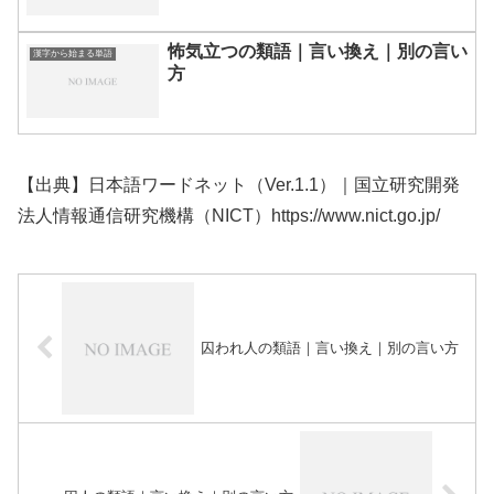
怖気立つの類語｜言い換え｜別の言い
漢字から始まる単語
方
【出典】日本語ワードネット（Ver.1.1）｜国立研究開発
法人情報通信研究機構（NICT）https://www.nict.go.jp/
囚われ人の類語｜言い換え｜別の言い方