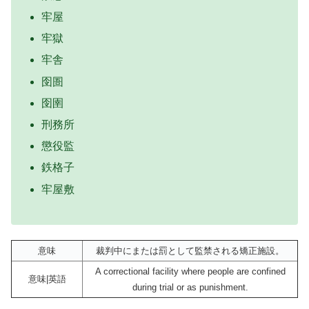
牢屋
牢獄
牢舎
囹圄
囹圉
刑務所
懲役監
鉄格子
牢屋敷
意味
裁判中にまたは罰として監禁される矯正施設。
A correctional facility where people are confined
意味|英語
during trial or as punishment.