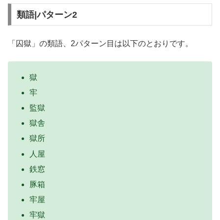
類語|パターン2
「囚獄」の類語、2パターン目は以下のとおりです。
獄
牢
監獄
獄舎
獄所
人屋
鉄窓
豚箱
牢屋
牢獄