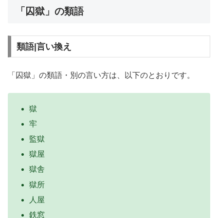
「囚獄」の類語
類語|言い換え
「囚獄」の類語・別の言い方は、以下のとおりです。
獄
牢
監獄
獄屋
獄舎
獄所
人屋
鉄窓