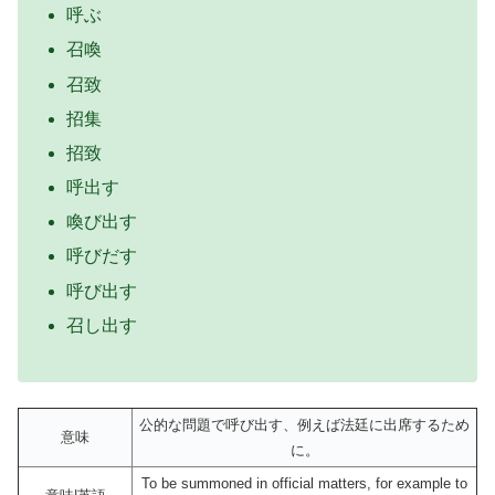
呼ぶ
召喚
召致
招集
招致
呼出す
喚び出す
呼びだす
呼び出す
召し出す
公的な問題で呼び出す、例えば法廷に出席するため
意味
に。
To be summoned in official matters, for example to