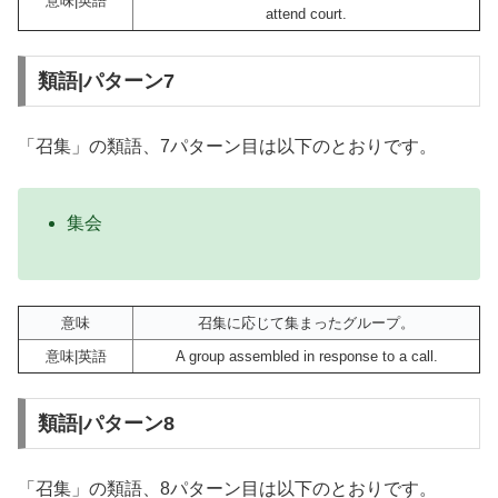
意味|英語
attend court.
類語|パターン7
「召集」の類語、7パターン目は以下のとおりです。
集会
意味
召集に応じて集まったグループ。
意味|英語
A group assembled in response to a call.
類語|パターン8
「召集」の類語、8パターン目は以下のとおりです。