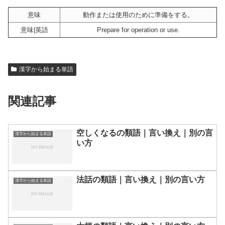
意味
動作または使用のために準備をする。
意味|英語
Prepare for operation or use.
漢字から始まる単語
関連記事
空しくなるの類語｜言い換え｜別の言
漢字から始まる単語
い方
法話の類語｜言い換え｜別の言い方
漢字から始まる単語