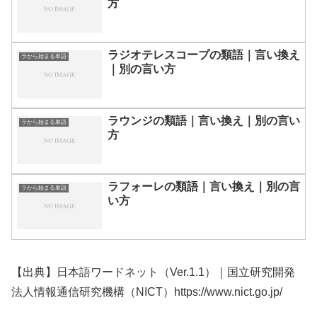
方
ラジオテレスコープの類語｜言い換え
ラから始まる単語
｜別の言い方
ラウンジの類語｜言い換え｜別の言い
ラから始まる単語
方
ラフォーレの類語｜言い換え｜別の言
ラから始まる単語
い方
【出典】日本語ワードネット（Ver.1.1）｜国立研究開発
法人情報通信研究機構（NICT）https://www.nict.go.jp/