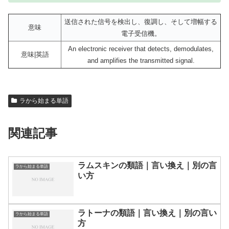
送信された信号を検出し、復調し、そして増幅する
意味
電子受信機。
An electronic receiver that detects, demodulates,
意味|英語
and amplifies the transmitted signal.
ラから始まる単語
関連記事
ラムスキンの類語｜言い換え｜別の言
ラから始まる単語
い方
ラトーナの類語｜言い換え｜別の言い
ラから始まる単語
方