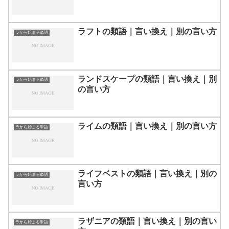
ラフトの類語｜言い換え｜別の言い方
ラから始まる単語
ランドスケープの類語｜言い換え｜別
ラから始まる単語
の言い方
ライムの類語｜言い換え｜別の言い方
ラから始まる単語
ライフベストの類語｜言い換え｜別の
ラから始まる単語
言い方
ラザニアの類語｜言い換え｜別の言い
ラから始まる単語