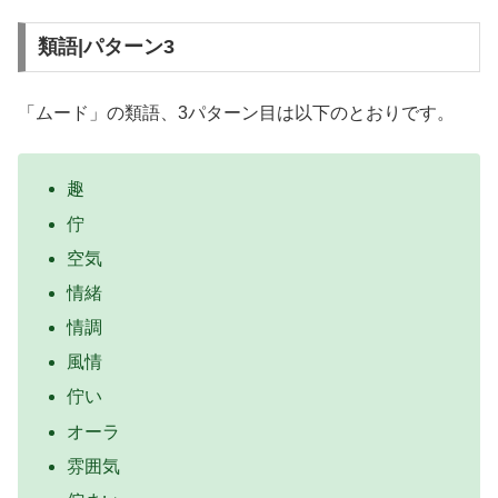
類語|パターン3
「ムード」の類語、3パターン目は以下のとおりです。
趣
佇
空気
情緒
情調
風情
佇い
オーラ
雰囲気