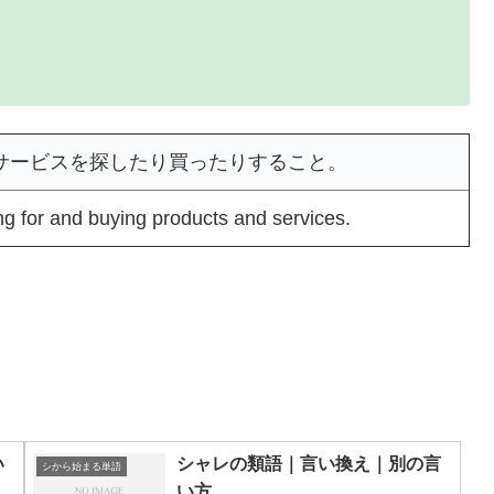
サービスを探したり買ったりすること。
g for and buying products and services.
い
シャレの類語｜言い換え｜別の言
シから始まる単語
い方