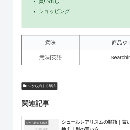
買い出し
ショッピング
意味
商品や
意味|英語
Searchin
シから始まる単語
関連記事
シュールレアリスムの類語｜言
シから始まる単語
換え｜別の言い方