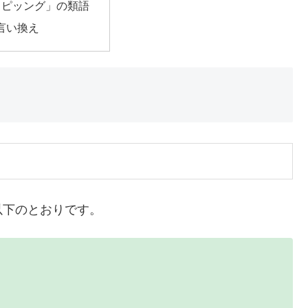
ッピッング」の類語
|言い換え
以下のとおりです。