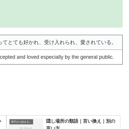
ってとても好かれ、受け入れられ、愛されている。
ccepted and loved especially by the general public.
い
隠し場所の類語｜言い換え｜別の
漢字から始まる単語
言い方