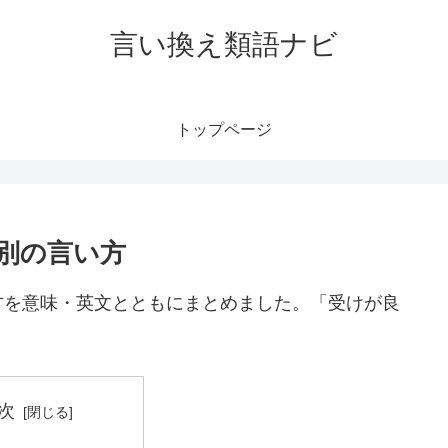
言い換え類語ナビ
トップページ
別の言い方
方を意味・英文とともにまとめました。「受けが良
次