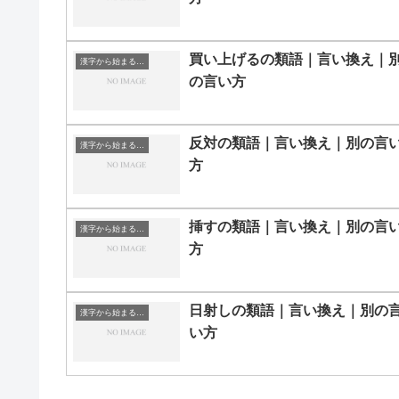
買い上げるの類語｜言い換え｜
漢字から始まる単語
の言い方
反対の類語｜言い換え｜別の言
漢字から始まる単語
方
挿すの類語｜言い換え｜別の言
漢字から始まる単語
方
日射しの類語｜言い換え｜別の
漢字から始まる単語
い方