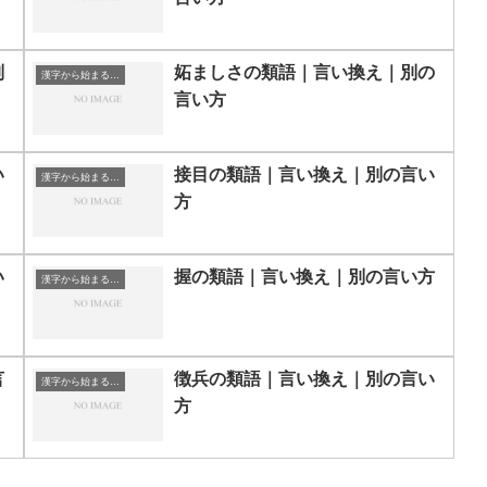
別
妬ましさの類語｜言い換え｜別の
漢字から始まる単語
言い方
い
接目の類語｜言い換え｜別の言い
漢字から始まる単語
方
い
握の類語｜言い換え｜別の言い方
漢字から始まる単語
言
徴兵の類語｜言い換え｜別の言い
漢字から始まる単語
方