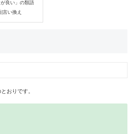
けが良い」の類語
語|言い換え
のとおりです。