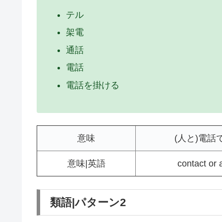
テル
架電
通話
電話
電話を掛ける
意味
(人と)電
意味|英語
contact or 
類語|パターン2