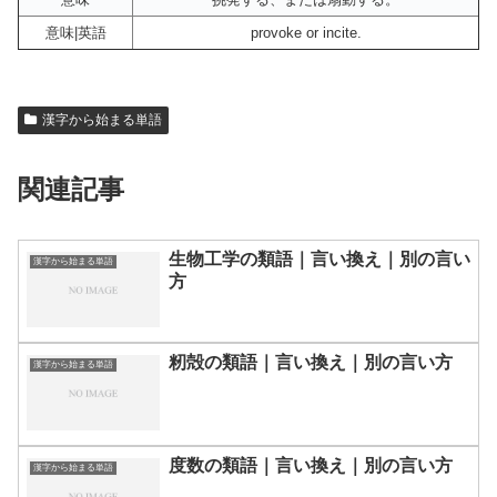
意味|英語
provoke or incite.
漢字から始まる単語
関連記事
生物工学の類語｜言い換え｜別の言い
漢字から始まる単語
方
籾殻の類語｜言い換え｜別の言い方
漢字から始まる単語
度数の類語｜言い換え｜別の言い方
漢字から始まる単語