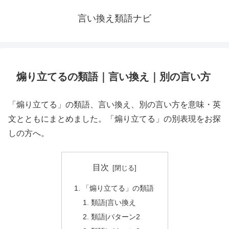
言い換え類語ナビ
煽り立てるの類語｜言い換え｜別の言い方
「煽り立てる」の類語、言い換え、別の言い方を意味・英
文とともにまとめました。「煽り立てる」の別表現をお探
しの方へ。
目次
「煽り立てる」の類語
類語|言い換え
類語|パターン2