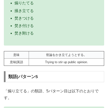
煽りたてる
掻き立てる
焚きつける
焚き付ける
焚き附ける
意味
世論をかき立てようとする。
意味|英語
Trying to stir up public opinion.
類語|パターン5
「煽り立てる」の類語、5パターン目は以下のとおりで
す。