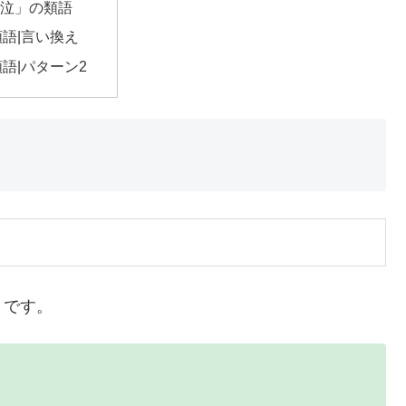
泣」の類語
類語|言い換え
類語|パターン2
りです。