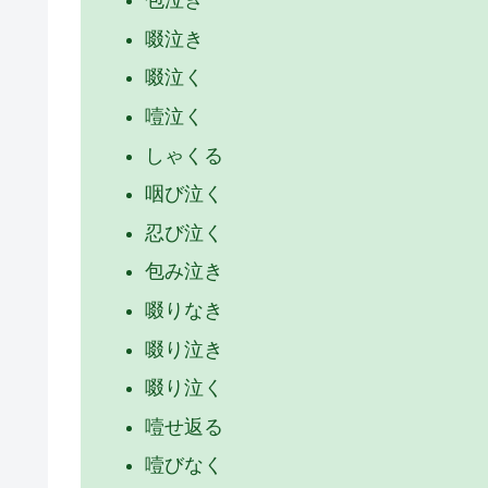
包泣き
啜泣き
啜泣く
噎泣く
しゃくる
咽び泣く
忍び泣く
包み泣き
啜りなき
啜り泣き
啜り泣く
噎せ返る
噎びなく