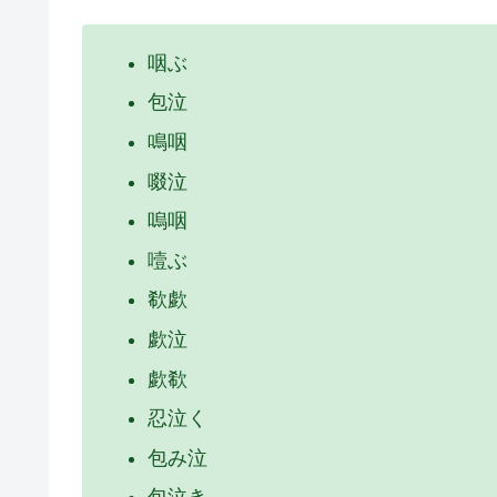
咽ぶ
包泣
鳴咽
啜泣
嗚咽
噎ぶ
欷歔
歔泣
歔欷
忍泣く
包み泣