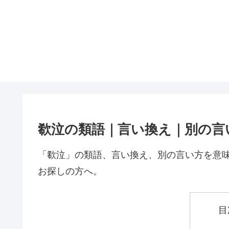
欷泣の類語｜言い換え｜別の言
「欷泣」の類語、言い換え、別の言い方を意
お探しの方へ。
目