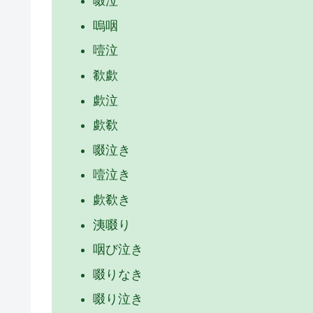
啜泣
嗚咽
噎泣
欷歔
歔泣
歔欷
啜泣き
噎泣き
歔欷き
洟啜り
咽び泣き
啜りなき
啜り泣き