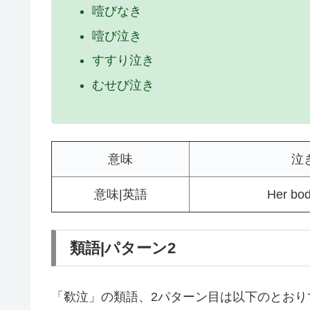
噎びなき
噎び泣き
すすり泣き
むせび泣き
意味
泣
意味|英語
Her bod
類語|パターン2
「欷泣」の類語、2パターン目は以下のとおり