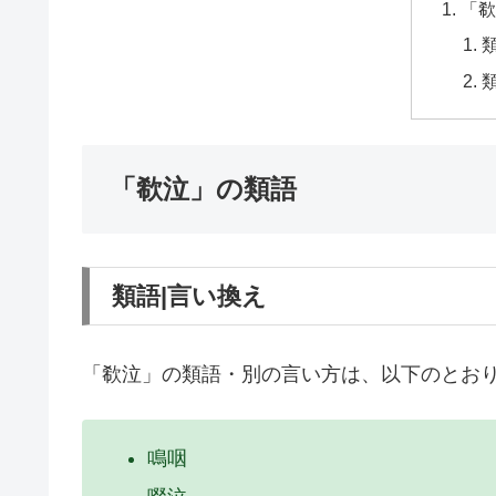
「欷
「欷泣」の類語
類語|言い換え
「欷泣」の類語・別の言い方は、以下のとお
鳴咽