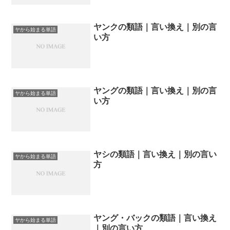
ヤンクの類語｜言い換え｜別の言
ヤから始まる単語
い方
ヤングの類語｜言い換え｜別の言
ヤから始まる単語
い方
ヤシの類語｜言い換え｜別の言い
ヤから始まる単語
方
ヤング・バックの類語｜言い換え
ヤから始まる単語
｜別の言い方