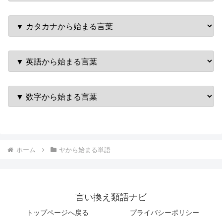
ホーム
ヤから始まる単語
言い換え類語ナビ
トップページへ戻る
プライバシーポリシー