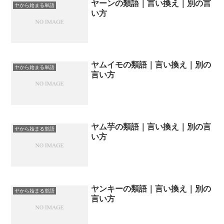
ヤーンの類語｜言い換え｜別の言
ヤから始まる単語
い方
ヤムイモの類語｜言い換え｜別の
ヤから始まる単語
言い方
ヤム芋の類語｜言い換え｜別の言
ヤから始まる単語
い方
ヤンキーの類語｜言い換え｜別の
ヤから始まる単語
言い方