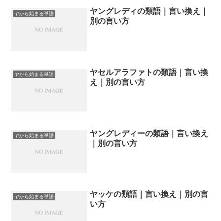
ヤングレディの類語｜言い換え｜
ヤから始まる単語
別の言い方
ヤセルアラファトの類語｜言い換
ヤから始まる単語
え｜別の言い方
ヤングレディーの類語｜言い換え
ヤから始まる単語
｜別の言い方
ヤッケの類語｜言い換え｜別の言
ヤから始まる単語
い方