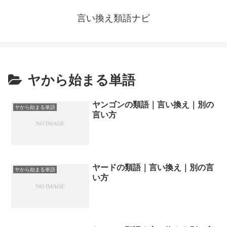
言い換え類語ナビ
ヤから始まる単語
ヤンゴンの類語｜言い換え｜別の
ヤから始まる単語
言い方
ヤードの類語｜言い換え｜別の言
ヤから始まる単語
い方