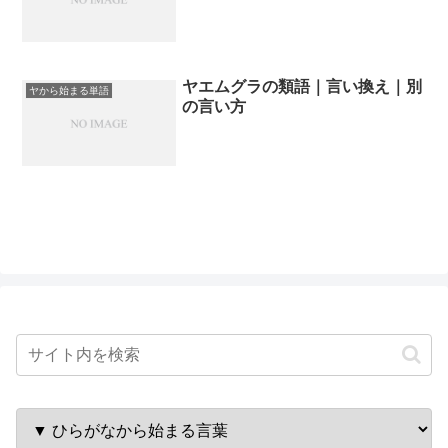
ヤエムグラの類語｜言い換え｜別
ヤから始まる単語
の言い方