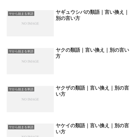
ヤギュウシバの類語｜言い換え｜
ヤから始まる単語
別の言い方
ヤクの類語｜言い換え｜別の言い
ヤから始まる単語
方
ヤクザの類語｜言い換え｜別の言
ヤから始まる単語
い方
ヤケイの類語｜言い換え｜別の言
ヤから始まる単語
い方