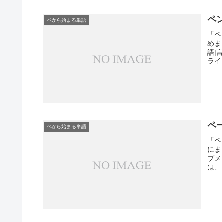
ペ
ペから始まる単語
「ペ
めま
語|
ライ
ペ
ペから始まる単語
「ペ
にま
ブメ
は、