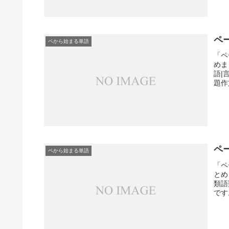
ペ
ペから始まる単語
「ペ
めま
語|
題作
ペ
ペから始まる単語
「ペ
とめ
類語
です