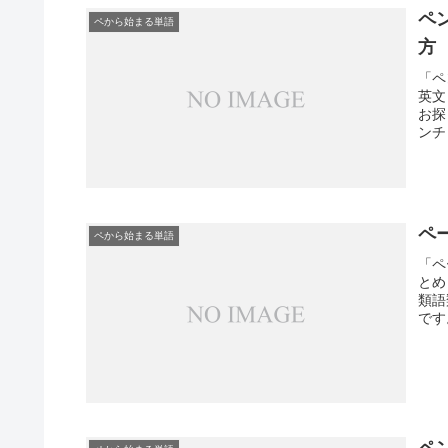
ペ
ペから始まる単語
方
「ペ
英文
お探
ンチ
ペ
ペから始まる単語
「ペ
とめ
類語
です
ペ