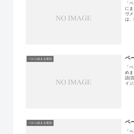
「ペ
にま
ヴメ
は、
ペ
ペから始まる単語
「ペ
めま
語|
イジ
ペ
ペから始まる単語
「ペ