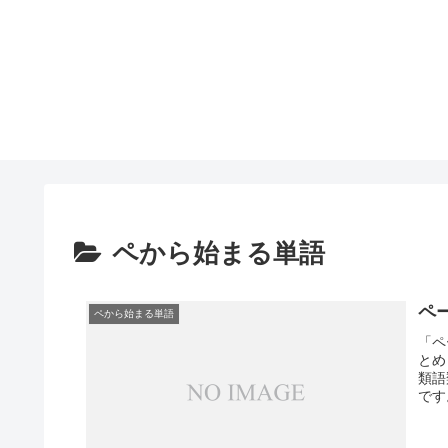
ペから始まる単語
ペ
ペから始まる単語
「ペ
とめ
類語
です