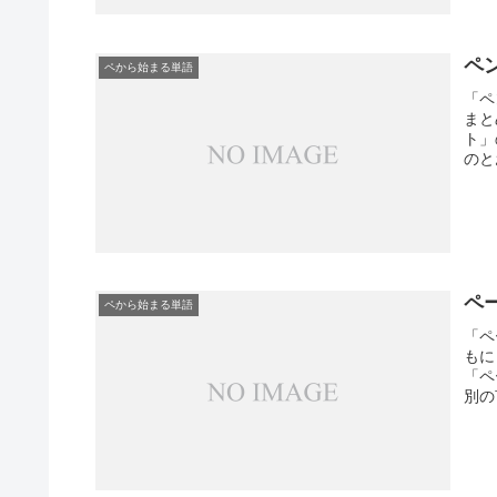
ペ
ペから始まる単語
「ペ
まと
ト」
のと
ペ
ペから始まる単語
「ペ
もに
「ペ
別の