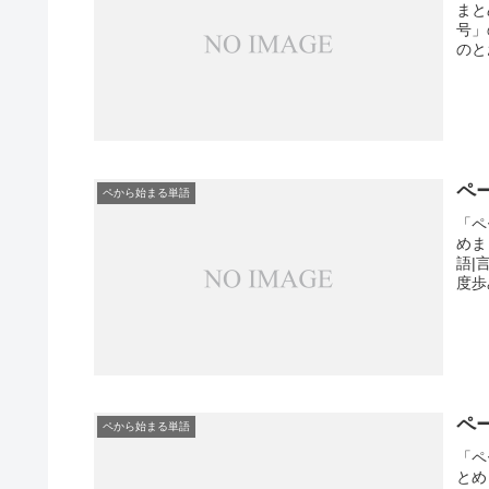
まと
号」
のと
ペ
ペから始まる単語
「ペ
めま
語|
度歩
ペ
ペから始まる単語
「ペ
とめ