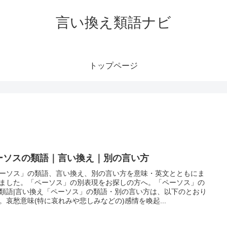
言い換え類語ナビ
トップページ
ーソスの類語｜言い換え｜別の言い方
ーソス」の類語、言い換え、別の言い方を意味・英文とともにま
ました。「ペーソス」の別表現をお探しの方へ。「ペーソス」の
類語|言い換え「ペーソス」の類語・別の言い方は、以下のとおり
。哀愁意味(特に哀れみや悲しみなどの)感情を喚起...