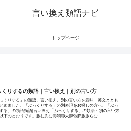
言い換え類語ナビ
トップページ
っくりするの類語｜言い換え｜別の言い方
っくりする」の類語、言い換え、別の言い方を意味・英文ととも
とめました。「ぷっくりする」の別表現をお探しの方へ。「ぷっ
する」の類語類語|言い換え「ぷっくりする」の類語・別の言い方
以下のとおりです。脹む膨む膨潤膨大膨張膨脹脹らむ...