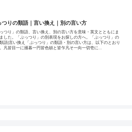
っつりの類語｜言い換え｜別の言い方
っつり」の類語、言い換え、別の言い方を意味・英文とともにま
ました。「ぷっつり」の別表現をお探しの方へ。「ぷっつり」の
類語|言い換え「ぷっつり」の類語・別の言い方は、以下のとおり
。凡皆目一に掻暮一円皆色頓と皆乍凡そ一向一切壱に...