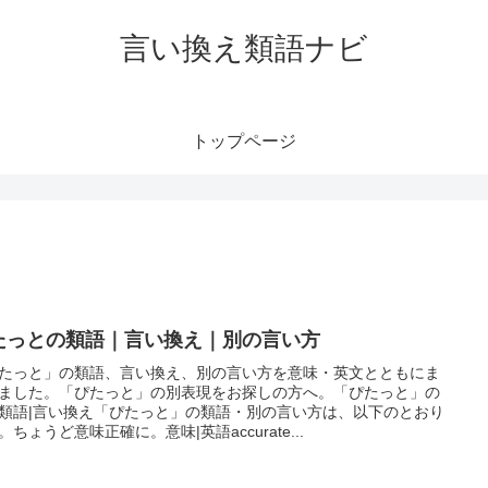
言い換え類語ナビ
トップページ
たっとの類語｜言い換え｜別の言い方
たっと」の類語、言い換え、別の言い方を意味・英文とともにま
ました。「ぴたっと」の別表現をお探しの方へ。「ぴたっと」の
類語|言い換え「ぴたっと」の類語・別の言い方は、以下のとおり
。ちょうど意味正確に。意味|英語accurate...