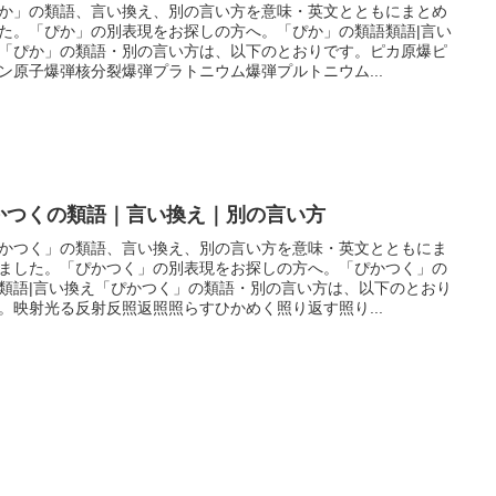
か」の類語、言い換え、別の言い方を意味・英文とともにまとめ
た。「ぴか」の別表現をお探しの方へ。「ぴか」の類語類語|言い
「ぴか」の類語・別の言い方は、以下のとおりです。ピカ原爆ピ
ン原子爆弾核分裂爆弾プラトニウム爆弾プルトニウム...
かつくの類語｜言い換え｜別の言い方
かつく」の類語、言い換え、別の言い方を意味・英文とともにま
ました。「ぴかつく」の別表現をお探しの方へ。「ぴかつく」の
類語|言い換え「ぴかつく」の類語・別の言い方は、以下のとおり
。映射光る反射反照返照照らすひかめく照り返す照り...