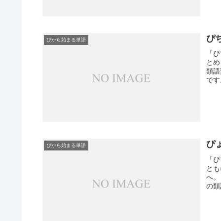
ぴ
ぴから始まる単語
「ぴ
とめ
類語
です
ぴ
ぴから始まる単語
「ぴ
とも
へ。
の類