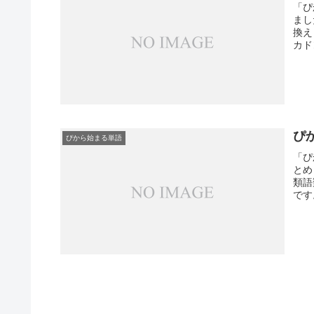
「ぴ
まし
換え
カド
ぴ
ぴから始まる単語
「ぴ
とめ
類語
です