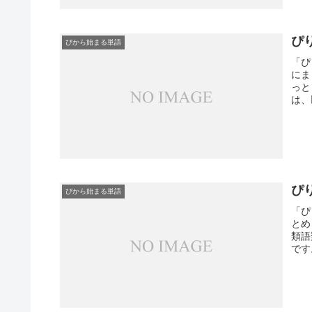
ぴ
ぴから始まる単語
「ぴ
にま
っと
は、
ぴ
ぴから始まる単語
「ぴ
とめ
類語
です