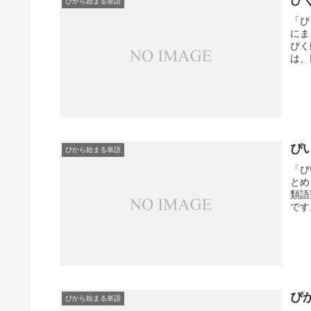
ぴから始まる単語
「ぴ
にま
ぴく
は、
ぴ
ぴから始まる単語
「ぴ
とめ
類語
です
ぴ
ぴから始まる単語