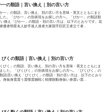
か一の類語｜言い換え｜別の言い方
か一」の類語、言い換え、別の言い方を意味・英文とともにまと
した。「ぴか一」の別表現をお探しの方へ。「ぴか一」の類語類
言い換え「ぴか一」の類語・別の言い方は、以下のとおりです。花
者優者明星名人妙手達人達者大家国手巨匠王者立て者...
くぴくの類語｜言い換え｜別の言い方
くぴく」の類語、言い換え、別の言い方を意味・英文とともにま
ました。「ぴくぴく」の別表現をお探しの方へ。「ぴくぴく」の
類語|言い換え「ぴくぴく」の類語・別の言い方は、以下のとおり
。身振身震震う震慄震撼戦く戦慄顫動身振い身震い震...
くぴく動くの類語｜言い換え｜別の言い方