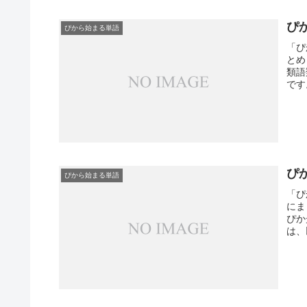
ぴ
ぴから始まる単語
「ぴ
とめ
類語
です
ぴ
ぴから始まる単語
「ぴ
にま
ぴか
は、