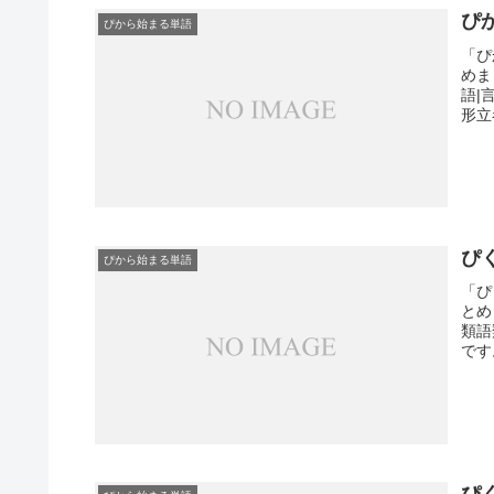
ぴ
ぴから始まる単語
「ぴ
めま
語|
形立
ぴ
ぴから始まる単語
「ぴ
とめ
類語
です
ぴ