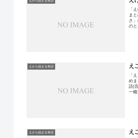
えから始まる単語
「え
まと
さ」
のと
え
えから始まる単語
「え
めま
語|
一概
え
えから始まる単語