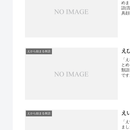
めま
語|
具顔
え
えから始まる単語
「え
とめ
類語
です
え
えから始まる単語
「え
まし