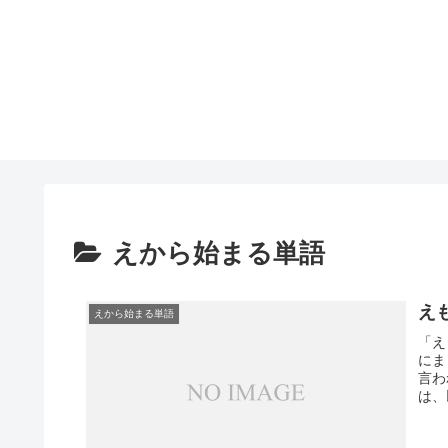
えから始まる単語
え
えから始まる単語
「え
にま
言わ
は、