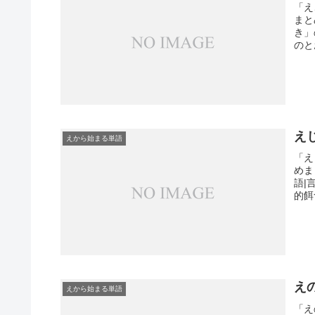
「え
まと
き」
のと
え
えから始まる単語
「え
めま
語|
的餌
え
えから始まる単語
「え