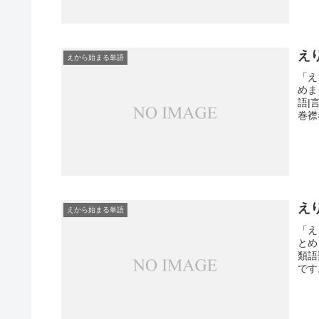
え
えから始まる単語
「え
めま
語|
巻襟
え
えから始まる単語
「え
とめ
類語
です