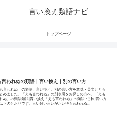
言い換え類語ナビ
トップページ
も言われぬの類語｜言い換え｜別の言い方
も言われぬ」の類語、言い換え、別の言い方を意味・英文ととも
とめました。「えも言われぬ」の別表現をお探しの方へ。「えも
れぬ」の類語類語|言い換え「えも言われぬ」の類語・別の言い方
以下のとおりです。言い難い言いがたい得も言われぬ...