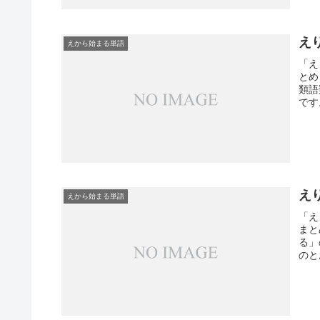
え
えから始まる単語
「え
とめ
類語
です
え
えから始まる単語
「え
まと
る」
のと