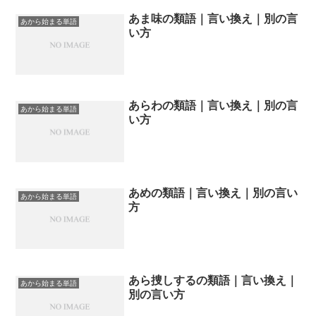
あま味の類語｜言い換え｜別の言
あから始まる単語
い方
あらわの類語｜言い換え｜別の言
あから始まる単語
い方
あめの類語｜言い換え｜別の言い
あから始まる単語
方
あら捜しするの類語｜言い換え｜
あから始まる単語
別の言い方