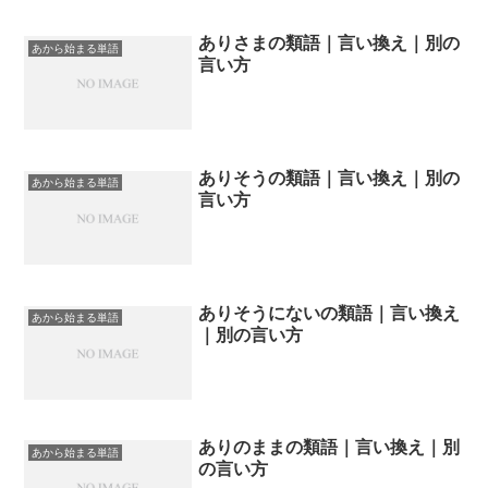
ありさまの類語｜言い換え｜別の
あから始まる単語
言い方
ありそうの類語｜言い換え｜別の
あから始まる単語
言い方
ありそうにないの類語｜言い換え
あから始まる単語
｜別の言い方
ありのままの類語｜言い換え｜別
あから始まる単語
の言い方