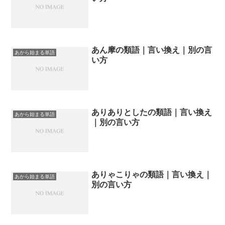
あん摩の類語｜言い換え｜別の言
あから始まる単語
い方
ありありとしたの類語｜言い換え
あから始まる単語
｜別の言い方
ありゃこりゃの類語｜言い換え｜
あから始まる単語
別の言い方