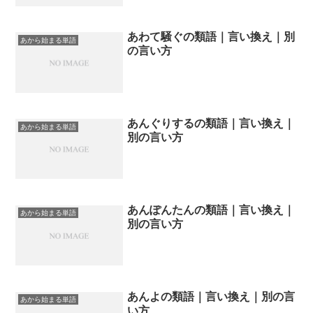
あわて騒ぐの類語｜言い換え｜別
あから始まる単語
の言い方
あんぐりするの類語｜言い換え｜
あから始まる単語
別の言い方
あんぽんたんの類語｜言い換え｜
あから始まる単語
別の言い方
あんよの類語｜言い換え｜別の言
あから始まる単語
い方